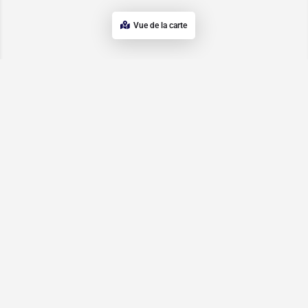
Vue de la carte
QUOI FAIRE
LIENS UTILES
LÉMAN
CGV
Mentions légales
Politique de
Événements,
confidentialité