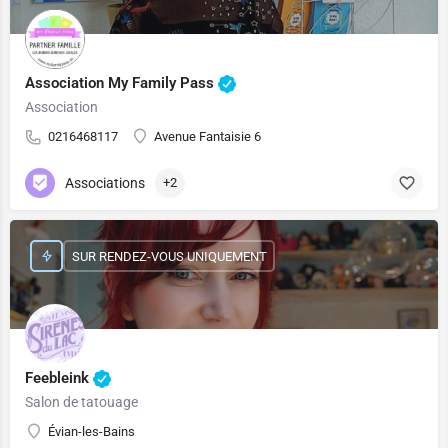
Association My Family Pass
Association
0216468117
Avenue Fantaisie 6
Associations
+2
SUR RENDEZ-VOUS UNIQUEMENT
Feebleink
Salon de tatouage
Évian-les-Bains