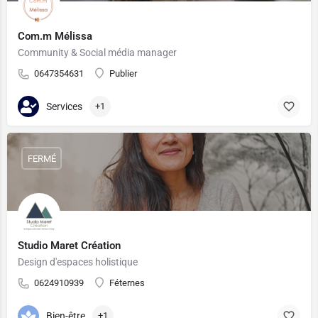
Com.m Mélissa
Community & Social média manager
0647354631
Publier
Services
+1
FERMÉ
Studio Maret Création
Design d'espaces holistique
0624910939
Féternes
Bien-être
+1