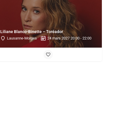
Liliane Blanco-Binette – Toréador
Lausanne-Morges
24 mars 2027 20:00 - 22:00