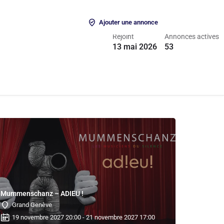
 connecter
ou
S'inscrire
Ajouter une annonce
Rejoint
Annonces actives
13 mai 2026
53
Mummenschanz – ADIEU !
Grand Genève
19 novembre 2027 20:00 - 21 novembre 2027 17:00