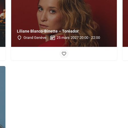
Liliane Blanco-Binette – Toréador
Grand Genève
25 mars 2027 20:00 - 22:00