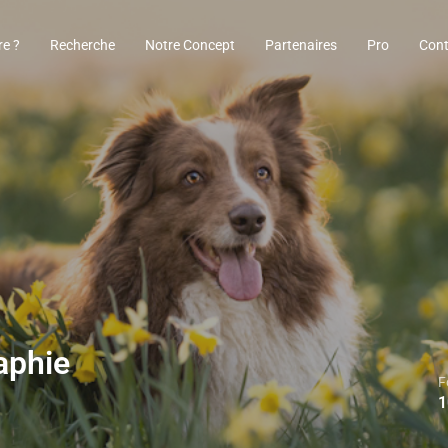
re ?
Recherche
Notre Concept
Partenaires
Pro
Cont
aphie
F
1