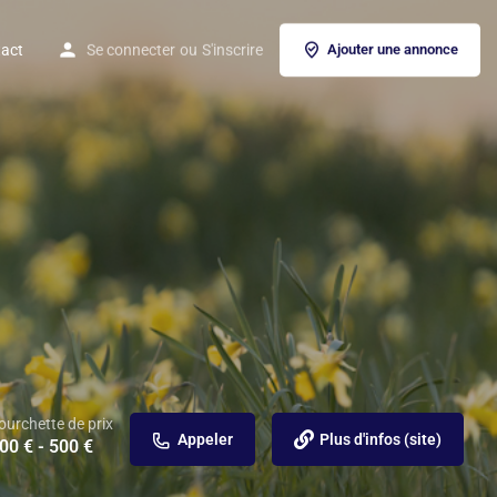
act
Se connecter
ou
S'inscrire
Ajouter une annonce
ourchette de prix
Appeler
Plus d'infos (site)
00 € - 500 €