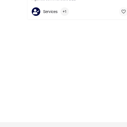
0450762630
Lugrin
Services
+1