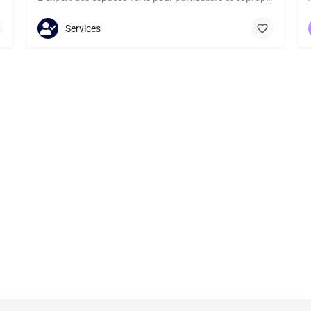
0754237217
151 Chem. de la Cascade
Services