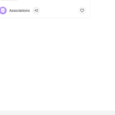
0216468117
Avenue Fantaisie 6
Associations
+2